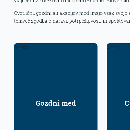
vključeni v kolektivno blagovno znamko Slovenski 
Cvetlični, gozdni ali akacijev med imajo vsak svojo a
temveč zgodba o naravi, potrpežljivosti in spoštovan
Array
Array
Gozdni med
C