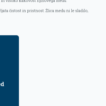
o in visoko kakovost njihovega medu.
ta čistost in pristnost. Žlica medu ni le sladilo,
ed