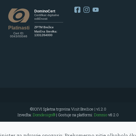
DominoCert
Certifikat digitalne
odličnosti
Platinasti
ZPTM Brežice
Matična številka:
Cert ID:
1331264000
0043/00046
©XXVI Spletna trgovina Visit Brežice | v1.2.0
Izvedba:
Domdesign®
| Gostuje na platformi:
Domnio
v8.2.0
nister za zdravje opozarja: Prekomerno pitje alkohola ško