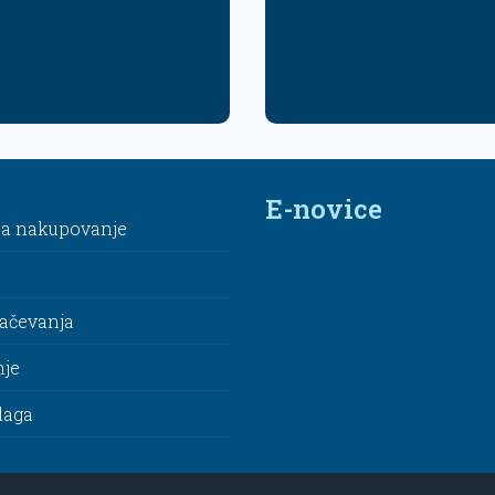
E-novice
za nakupovanje
lačevanja
nje
laga