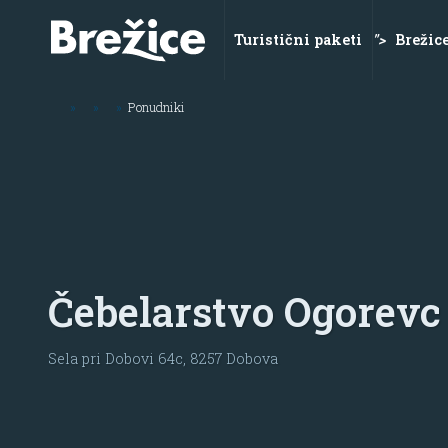
Turistični paketi
">
Brežic
»
»
»
Ponudniki
Čebelarstvo Ogorevc
Sela pri Dobovi 64c
, 8257
Dobova