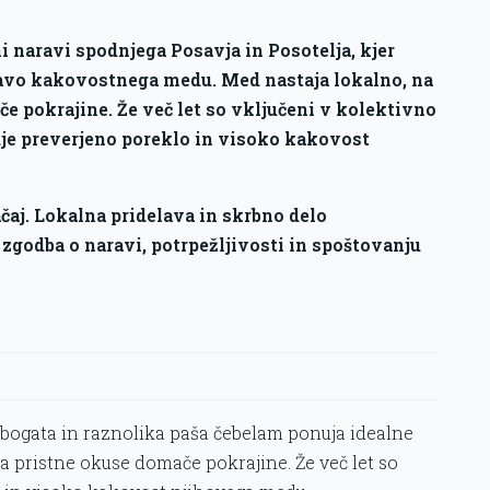
i naravi spodnjega Posavja in Posotelja, kjer
elavo kakovostnega medu. Med nastaja lokalno, na
če pokrajine. Že več let so vključeni v kolektivno
je preverjeno poreklo in visoko kakovost
čaj. Lokalna pridelava in skrbno delo
č zgodba o naravi, potrpežljivosti in spoštovanju
r bogata in raznolika paša čebelam ponuja idealne
a pristne okuse domače pokrajine. Že več let so