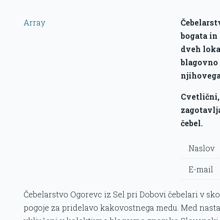
Array
Čebelarst
bogata in
dveh loka
blagovno 
njihoveg
Cvetlični
zagotavlja
čebel.
Naslov
E-mail
Čebelarstvo Ogorevc iz Sel pri Dobovi čebelari v sk
pogoje za pridelavo kakovostnega medu. Med nastaja