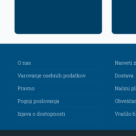
O nas
Nasveti 
Varovanje osebnih podatkov
Dostava
Pravno
Načini p
Pogoji poslovanja
Obvešča
Izjava o dostopnosti
Vračilo b