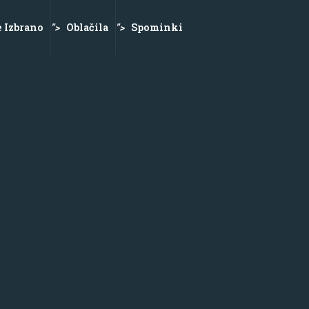
e Izbrano
">
Oblačila
">
Spominki