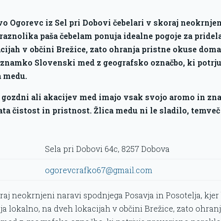
vo Ogorevc iz Sel pri Dobovi čebelari v skoraj neokrnjen
 raznolika paša čebelam ponuja idealne pogoje za prid
cijah v občini Brežice, zato ohranja pristne okuse doma
znamko Slovenski med z geografsko označbo, ki potrju
a medu.
, gozdni ali akacijev med imajo vsak svojo aromo in zna
ta čistost in pristnost. Žlica medu ni le sladilo, temve
Sela pri Dobovi 64c, 8257 Dobova
ogorevcrafko67@gmail.com
oraj neokrnjeni naravi spodnjega Posavja in Posotelja, kje
 lokalno, na dveh lokacijah v občini Brežice, zato ohranj