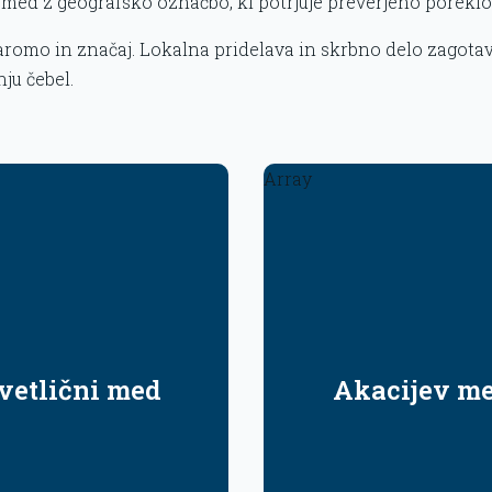
med z geografsko označbo, ki potrjuje preverjeno porekl
romo in značaj. Lokalna pridelava in skrbno delo zagotavlja
ju čebel.
Array
vetlični med
Akacijev m